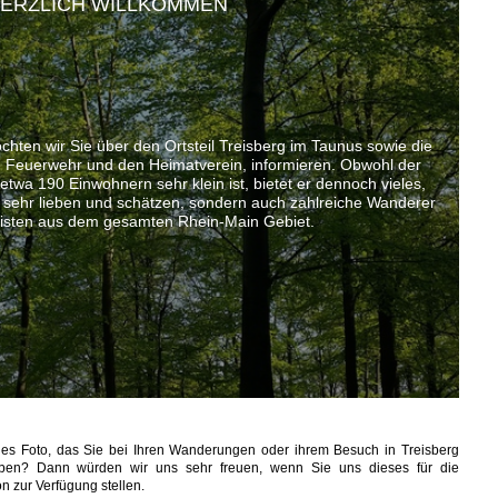
ERZLICH WILLKOMMEN
chten wir Sie über den Ortsteil Treisberg im Taunus sowie die
ige Feuerwehr und den Heimatverein, informieren. Obwohl der
 etwa 190 Einwohnern sehr klein ist, bietet er dennoch vieles,
r sehr lieben und schätzen, sondern auch zahlreiche Wanderer
isten aus dem gesamten Rhein-Main Gebiet.
nes Foto, das Sie bei Ihren Wanderungen oder ihrem Besuch in Treisberg
aben? Dann würden wir uns sehr freuen, wenn Sie uns dieses für die
on zur Verfügung stellen.