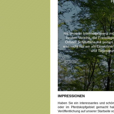
H
Mit unserer Internetpräsenz mö
beiden Vereine, die Freiwill
Ortsteil Schmittens mit seinen
was nicht nur wir als Einwohne
und Tagestour
IMPRESSIONEN
Haben Sie ein interessantes und schö
oder im Pferdskopfgebiet gemacht h
Veröffentlichung auf unserer Startseite v