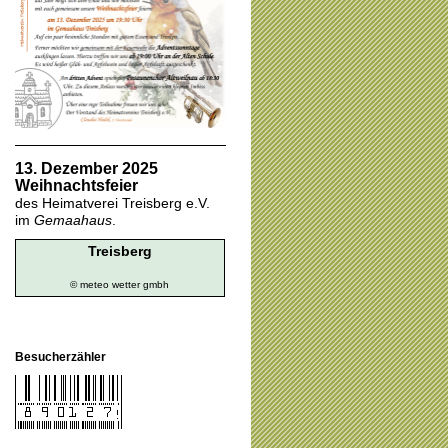
13. Dezember 2025
Weihnachtsfeier
des Heimatverei Treisberg e.V.
im
Gemaahaus
.
Treisberg
© meteo
wetter gmbh
Besucherzähler