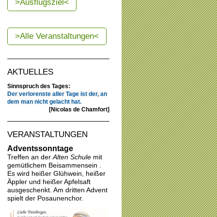
>Ausflugsziel<
>Alle Veranstaltungen<
AKTUELLES
Sinnspruch des Tages:
Der verlorenste aller Tage ist der, an
dem man nicht gelacht hat.
[Nicolas de Chamfort]
VERANSTALTUNGEN
Adventssonntage
Treffen an der
Alten Schule
mit
gemütlichem Beisammensein .
Es wird heißer Glühwein, heißer
Äppler und heißer Apfelsaft
ausgeschenkt. Am dritten Advent
spielt der Posaunenchor.