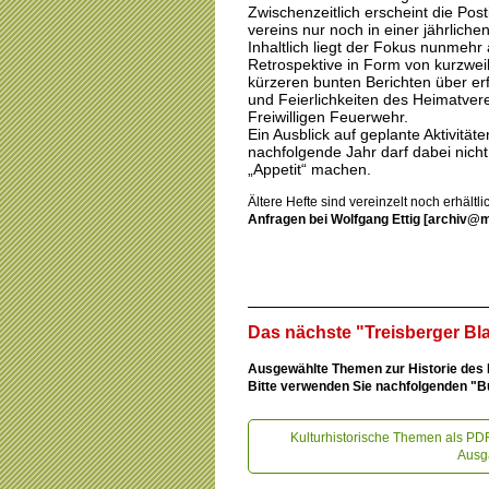
Zwischenzeitlich erscheint die Post
vereins nur noch in einer jährlic
Inhaltlich liegt der Fokus nunmehr 
Retrospektive in Form von kurzwei
kürzeren bunten Berichten über erf
und Feierlichkeiten des Heimatver
Freiwilligen Feuerwehr.
Ein Ausblick auf geplante Aktivitäte
nachfolgende Jahr darf dabei nicht
„Appetit“ machen.
Ältere Hefte sind vereinzelt noch erhältli
Anfragen bei Wolfgang Ettig [archiv@m
Das nächste "Treisberger Bla
Ausgewählte Themen zur Historie des D
Bitte verwenden Sie nachfolgenden "B
Kulturhistorische Themen als PDF
Ausga