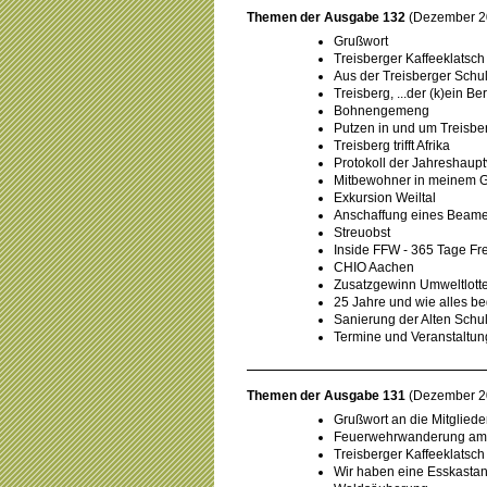
Themen der Ausgabe 132
(Dezember 2
Grußwort
Treisberger Kaffeeklatsch
Aus der Treisberger Schu
Treisberg, ...der (k)ein Ber
Bohnengemeng
Putzen in und um Treisbe
Treisberg trifft Afrika
Protokoll der Jahreshau
Mitbewohner in meinem 
Exkursion Weiltal
Anschaffung eines Beame
Streuobst
Inside FFW - 365 Tage Fre
CHIO Aachen
Zusatzgewinn Umweltlot
25 Jahre und wie alles be
Sanierung der Alten Schule
Termine und Veranstaltu
Themen der Ausgabe 131
(Dezember 2
Grußwort an die Mitglied
Feuerwehrwanderung am 
Treisberger Kaffeeklatsch
Wir haben eine Esskastani