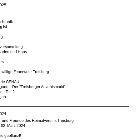
025
lchronik
g ist
rg
ptversammlung
Garten und Haus
rs
iwillige Feuerwehr Treisberg
terie GENAU
gann... Der "Treisberger Adventsmarkt"
 - Teil 2
ngen
024
er und Freunde des Heimatvereins Treisberg
02. März 2024
e gepflanzt!