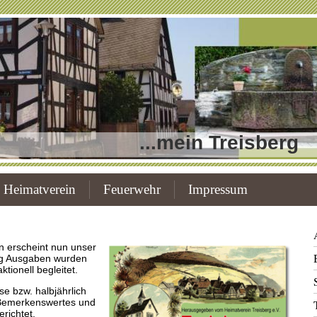
...mein Treisberg
Heimatverein
Feuerwehr
Impressum
n erscheint nun unser
ßig Ausgaben wurden
tionell begleitet.
e bzw. halbjährlich
, Bemerkenswertes und
richtet.