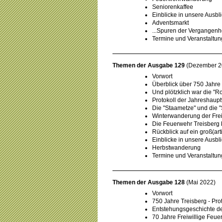
Seniorenkaffee
Einblicke in unsere Ausbl
Adventsmarkt
...Spuren der Vergangenh
Termine und Veranstaltu
Themen der Ausgabe 129
(Dezember 2
Vorwort
Überblick über 750 Jahre
Und plötzklich war die "
Protokoll der Jahreshau
Die "Staametze" und die "
Winterwanderung der Frei
Die Feuerwehr Treisberg k
Rückblick auf ein groß(art
Einblicke in unsere Ausbl
Herbstwanderung
Termine und Veranstaltu
Themen der Ausgabe 128
(Mai 2022)
Vorwort
750 Jahre Treisberg - Pro
Entstehungsgeschichte de
70 Jahre Freiwillige Feue