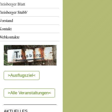
Treisberger Blatt
Treisberger Stubb'
Vorstand
Kontakt
Webkontakte
>Ausflugsziel<
>Alle Veranstaltungen<
AKTUELLES