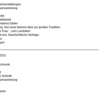
Veranstaltungen
ptversammlung
icke
felbäume
nderes Getier
rg: Von einer kleinen Idee zur großen Tradition
e Frau' ...zum Landstein
it uns. Geschichtliche Vorträge
le
ngen
023)
lchronik
d
o Schmitt
ptversammlung
ramm