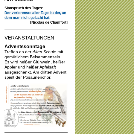
Sinnspruch des Tages:
Der verlorenste aller Tage ist der, an
dem man nicht gelacht hat.
[Nicolas de Chamfort]
VERANSTALTUNGEN
Adventssonntage
Treffen an der
Alten Schule
mit
gemütlichem Beisammensein .
Es wird heißer Glühwein, heißer
Äppler und heißer Apfelsaft
ausgeschenkt. Am dritten Advent
spielt der Posaunenchor.