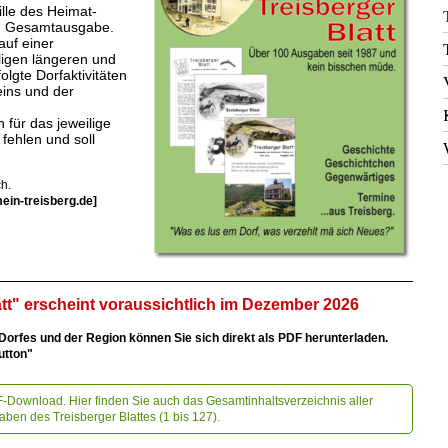
ille des Heimat-
hen Gesamtausgabe.
auf einer
ligen längeren und
olgte Dorfaktivitäten
eins und der
n für das jeweilige
 fehlen und soll
ch.
ein-treisberg.de]
tt" erscheint voraussichtlich im Dezember 2026
orfes und der Region können Sie sich direkt als PDF herunterladen.
utton"
-Download. Hier finden Sie auch das Gesamtinhaltsverzeichnis aller
ben des Treisberger Blattes (1 bis 127).