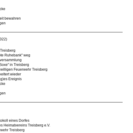
icke
eit bewahren
ngen
022)
 Treisberg
Rote Ruhebank" weg
ptversammlung
Soxe" in Treisberg
willigen Feuerwehr Treisberg
eltert wieder
ig)es Ereignis
icke
ngen
tokoll eines Dorfes
s Heimatvereins Treisberg e.V.
rwehr Treisberg