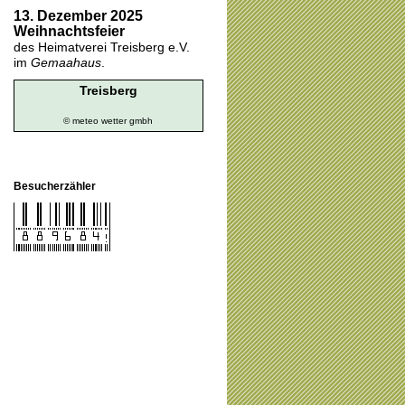
13. Dezember 2025
Weihnachtsfeier
des Heimatverei Treisberg e.V.
im
Gemaahaus
.
Treisberg
© meteo
wetter gmbh
Besucherzähler