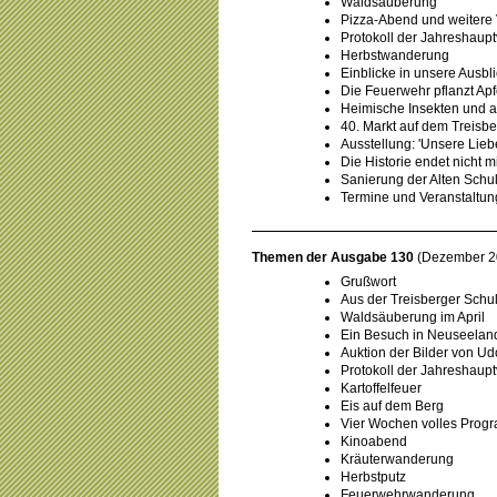
Waldsäuberung
Pizza-Abend und weitere 
Protokoll der Jahreshau
Herbstwanderung
Einblicke in unsere Ausbl
Die Feuerwehr pflanzt Ap
Heimische Insekten und a
40. Markt auf dem Treisbe
Ausstellung: 'Unsere Lieb
Die Historie endet nicht m
Sanierung der Alten Schu
Termine und Veranstaltu
Themen der Ausgabe 130
(Dezember 2
Grußwort
Aus der Treisberger Schu
Waldsäuberung im April
Ein Besuch in Neuseelan
Auktion der Bilder von Ud
Protokoll der Jahreshau
Kartoffelfeuer
Eis auf dem Berg
Vier Wochen volles Prog
Kinoabend
Kräuterwanderung
Herbstputz
Feuerwehrwanderung